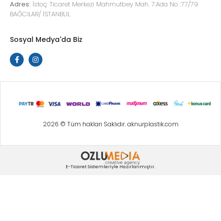
Adres:
İstoç Ticaret Merkezi Mahmutbey Mah. 7.Ada No :77/79
BAĞCILAR/ İSTANBUL
Sosyal Medya'da Biz
2026 © Tüm hakları Saklıdır. aknurplastik.com
E-Ticaret Sistemleriyle Hazırlanmıştır.