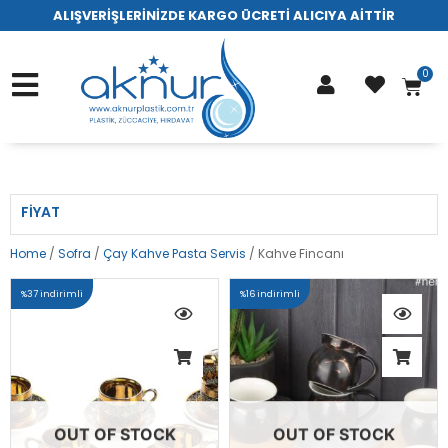
ALIŞVERİŞLERİNİZDE KARGO ÜCRETİ ALICIYA AİTTİR
FIYAT
Home
/
Sofra
/
Çay Kahve Pasta Servis
/ Kahve Fincanı
%37 indirimli
%16 indirimli
OUT OF STOCK
OUT OF STOCK