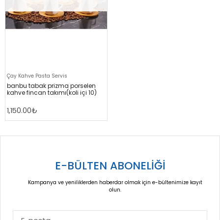
Çay Kahve Pasta Servis
banbu tabak pri̇zma porselen
kahve fi̇ncan takimi(koli̇ i̇çi̇ 10)
1,150.00
₺
E-BÜLTEN ABONELİĞİ
Kampanya ve yeniliklerden haberdar olmak için e-bültenimize kayıt
olun.