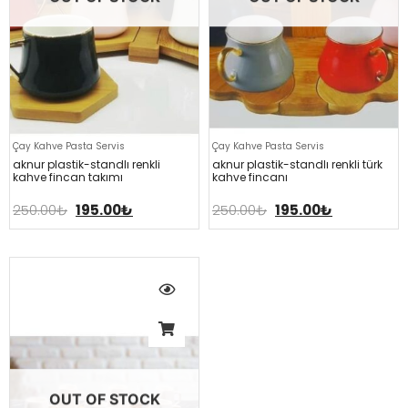
Çay Kahve Pasta Servis
Çay Kahve Pasta Servis
aknur plasti̇k-standli renkli̇
aknur plasti̇k-standli renkli̇ türk
kahve fi̇ncan takimi
kahve fi̇ncani
250.00
₺
195.00
₺
250.00
₺
195.00
₺
OUT OF STOCK