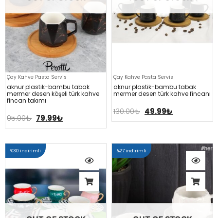
Çay Kahve Pasta Servis
Çay Kahve Pasta Servis
aknur plasti̇k-bambu tabak
aknur plasti̇k-bambu tabak
mermer desen köşeli̇ türk kahve
mermer desen türk kahve fi̇ncani
fi̇ncan takimi
130.00
₺
49.99
₺
95.00
₺
79.99
₺
%30 indirimli
%27 indirimli