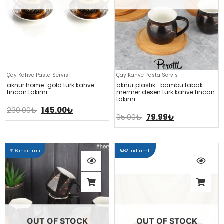
Çay Kahve Pasta Servis
Çay Kahve Pasta Servis
aknur home-gold türk kahve
aknur plasti̇k -bambu tabak
fi̇ncan takimi
mermer desen türk kahve fi̇ncan
takimi
230.00
₺
145.00
₺
95.00
₺
79.99
₺
%16 indirimli
%62 indirimli
OUT OF STOCK
OUT OF STOCK