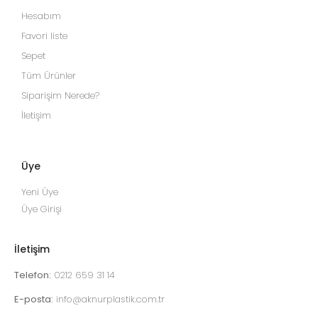
Hesabım
Favori liste
Sepet
Tüm Ürünler
Siparişim Nerede?
İletişim
Üye
Yeni Üye
Üye Girişi
İletişim
Telefon:
0212 659 31 14
E-posta:
info@aknurplastik.com.tr