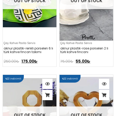
OUT OF STOCK
OUT OF STOCK
Çay Kahve Pasta Servis
Çay Kahve Pasta Servis
aknur plasti̇k-renkli̇ porselen 6 li
aknur plasti̇k-rose porselen 2 li̇
türk kahve fi̇ncan takimi
türk kahve fi̇ncani
250.00
₺
175.00
₺
75.00
₺
55.00
₺
%22 indirimli
%22 indirimli
OUT OF STOCK
OUT OF STOCK