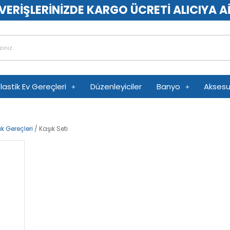
VERİŞLERİNİZDE KARGO ÜCRETİ ALICIYA A
lastik Ev Gereçleri
Düzenleyiciler
Banyo
Aksesu
k Gereçleri
/ Kaşık Seti