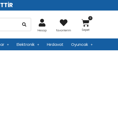
İTTİR
Sepet
Hesap
favorilerim
ar
Elektronik
Hırdavat
Oyuncak