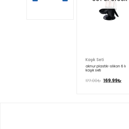
Kaşık Seti
aknur plasti̇k-sli̇kon 6 li
kaşik seti̇
177.00
₺
169.99
₺