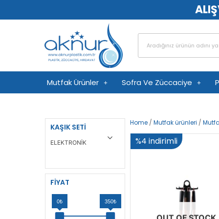
ALIŞ
Mutfak Ürünler
Sofra Ve Züccaciye
P
Home
/
Mutfak ürünleri
/
Mutfa
KAŞIK SETI
%4 indirimli
ELEKTRONİK
FIYAT
0₺
350₺
OUT OF STOCK