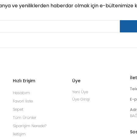
ya ve yeniliklerden haberdar olmak için e-bültenimize ka
İle
Hızlı Erişim
Üye
Tel
Yeni Üye
Hesabım
Üye Girişi
E-p
Favori liste
Sepet
Adr
BAĞ
Tüm Ürünler
Siparişim Nerede?
Sos
İletişim