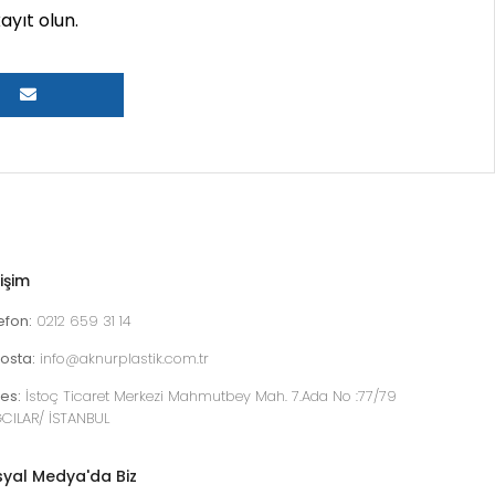
yıt olun.
tişim
efon:
0212 659 31 14
osta:
info@aknurplastik.com.tr
es:
İstoç Ticaret Merkezi Mahmutbey Mah. 7.Ada No :77/79
CILAR/ İSTANBUL
yal Medya'da Biz