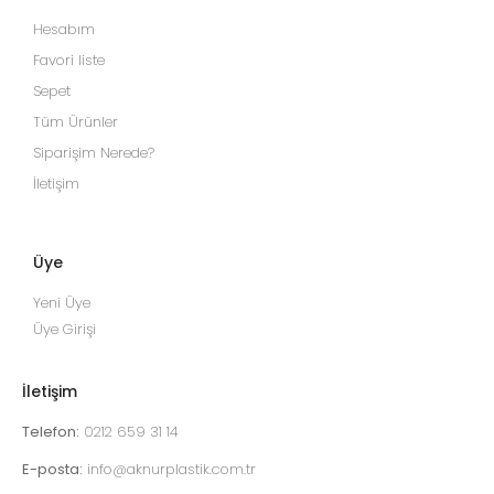
Hesabım
Favori liste
Sepet
Tüm Ürünler
Siparişim Nerede?
İletişim
Üye
Yeni Üye
Üye Girişi
İletişim
Telefon:
0212 659 31 14
E-posta:
info@aknurplastik.com.tr