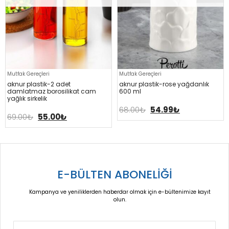
Mutfak Gereçleri
Mutfak Gereçleri
aknur plasti̇k-2 adet
aknur plasti̇k-rose yağdanlik
damlatmaz borosi̇li̇kat cam
600 ml
yağlik si̇rkeli̇k
68.00
₺
54.99
₺
69.00
₺
55.00
₺
E-BÜLTEN ABONELİĞİ
Kampanya ve yeniliklerden haberdar olmak için e-bültenimize kayıt
olun.