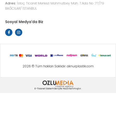
Adres:
İstoç Ticaret Merkezi Mahmutbey Mah. 7.Ada No :77/79
BAĞCILAR/ İSTANBUL
Sosyal Medya'da Biz
2026 © Tüm hakları Saklıdır. aknurplastik.com
E-Ticaret Sistemleriyle Hazırlanmıştır.