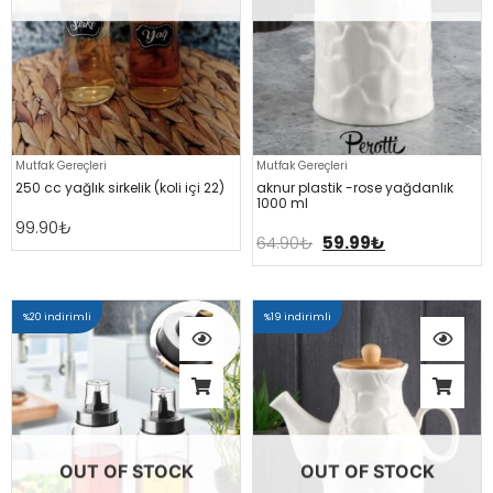
Mutfak Gereçleri
Mutfak Gereçleri
250 cc yağlik si̇rkeli̇k (koli̇ i̇çi̇ 22)
aknur plasti̇k -rose yağdanlik
1000 ml
99.90
₺
64.90
₺
59.99
₺
%20 indirimli
%19 indirimli
OUT OF STOCK
OUT OF STOCK