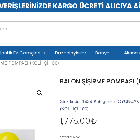
VERİŞLERİNİZDE KARGO ÜCRETİ ALICIYA A
lastik Ev Gereçleri
Düzenleyiciler
Banyo
Aksesu
ME POMPASI (KOLİ İÇİ 100)
BALON ŞİŞİRME POMPASI (K
Stok kodu:
1939
Kategoriler:
OYUNCAK
(KOLİ İÇİ 100)
1,775.00
₺
Stokta yok