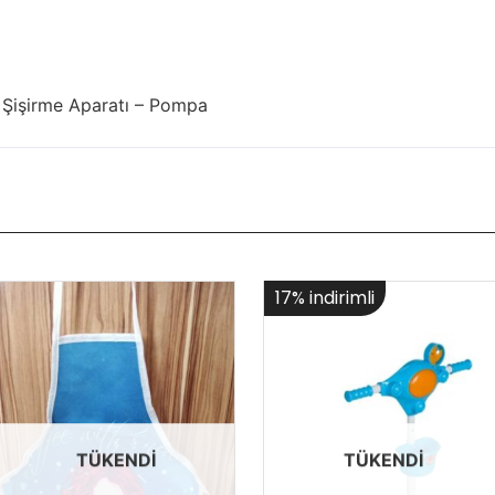
 Şişirme Aparatı – Pompa
17% indirimli
TÜKENDI
TÜKENDI