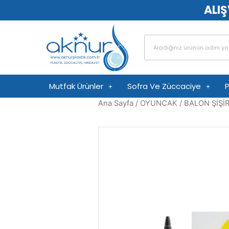
ALIŞ
Mutfak Ürünler
Sofra Ve Züccaciye
P
Ana Sayfa
/
OYUNCAK
/ BALON ŞİŞİR