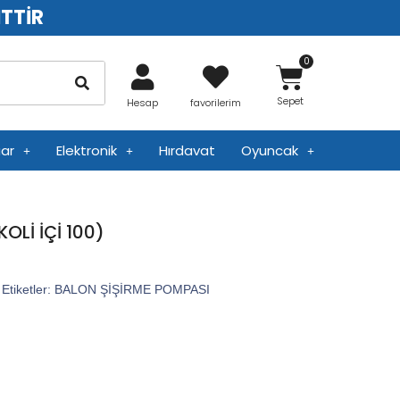
İTTİR
Sepet
Hesap
favorilerim
ar
Elektronik
Hırdavat
Oyuncak
OLİ İÇİ 100)
Etiketler:
BALON ŞİŞİRME POMPASI