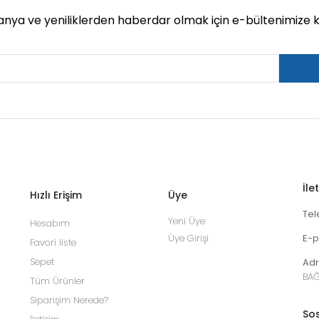
ya ve yeniliklerden haberdar olmak için e-bültenimize ka
İle
Hızlı Erişim
Üye
Tel
Yeni Üye
Hesabım
Üye Girişi
E-p
Favori liste
Sepet
Adr
BAĞ
Tüm Ürünler
Siparişim Nerede?
Sos