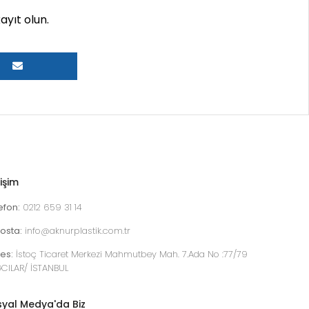
yıt olun.
tişim
efon:
0212 659 31 14
osta:
info@aknurplastik.com.tr
es:
İstoç Ticaret Merkezi Mahmutbey Mah. 7.Ada No :77/79
CILAR/ İSTANBUL
yal Medya'da Biz