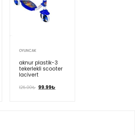
OYUNCAK
OYUNCAK
aknur plasti̇k-3
aknur plasti̇k-3
tekerlekli̇ scooter
tekerlekli̇ scoote
laci̇vert
pembe
125.00
₺
99.99
₺
120.00
₺
99.99
₺