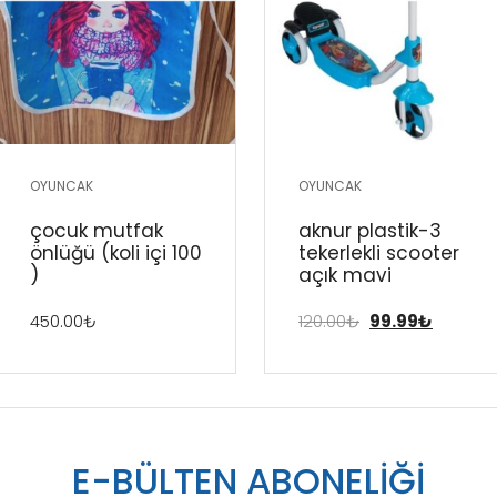
OYUNCAK
OYUNCAK
çocuk mutfak
aknur plasti̇k-3
önlüğü (koli̇ i̇çi̇ 100
tekerlekli̇ scooter
)
açik mavi̇
450.00
₺
120.00
₺
99.99
₺
E-BÜLTEN ABONELİĞİ