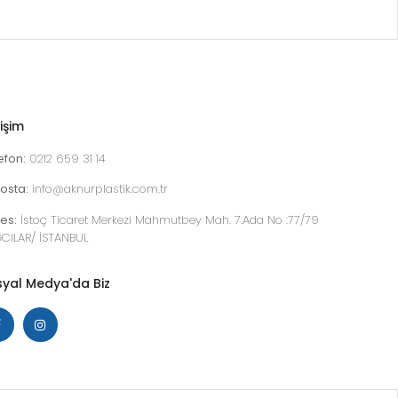
tişim
efon:
0212 659 31 14
osta:
info@aknurplastik.com.tr
es:
İstoç Ticaret Merkezi Mahmutbey Mah. 7.Ada No :77/79
CILAR/ İSTANBUL
yal Medya'da Biz