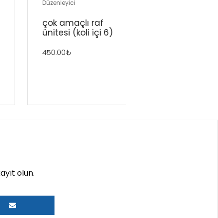
Düzenleyici
DÜZENLEYİCİLER
çok amaçli raf
dolap i̇çi̇ kangur
üni̇tesi̇ (koli̇ i̇çi̇ 6)
raf (koli̇ i̇çi̇ 30)
450.00
₺
875.00
₺
yıt olun.