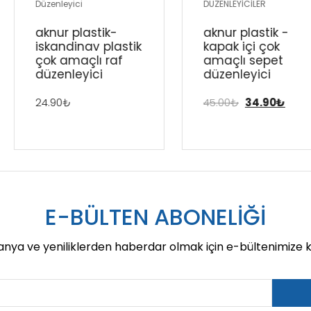
Düzenleyici
DÜZENLEYİCİLER
aknur plasti̇k-
aknur plasti̇k -
i̇skandi̇nav plasti̇k
kapak i̇çi̇ çok
çok amaçli raf
amaçli sepet
düzenleyi̇ci̇
düzenleyi̇ci̇
24.90
₺
45.00
₺
34.90
₺
E-BÜLTEN ABONELİĞİ
ya ve yeniliklerden haberdar olmak için e-bültenimize ka