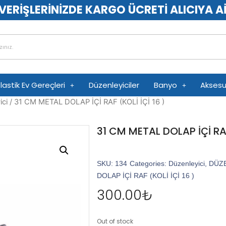
VERİŞLERİNİZDE KARGO ÜCRETİ ALICIYA A
lastik Ev Gereçleri
Düzenleyiciler
Banyo
Aksesu
ici
/ 31 CM METAL DOLAP İÇİ RAF (KOLİ İÇİ 16 )
31 CM METAL DOLAP İÇİ RAF 
SKU:
134
Categories:
Düzenleyici
,
DÜZE
DOLAP İÇİ RAF (KOLİ İÇİ 16 )
300.00
₺
Out of stock