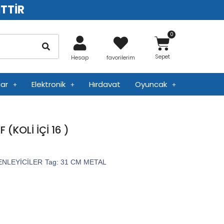
İTTİR
Sepet
Hesap
favorilerim
ar
Elektronik
Hırdavat
Oyuncak
(KOLİ İÇİ 16 )
NLEYİCİLER
Tag:
31 CM METAL