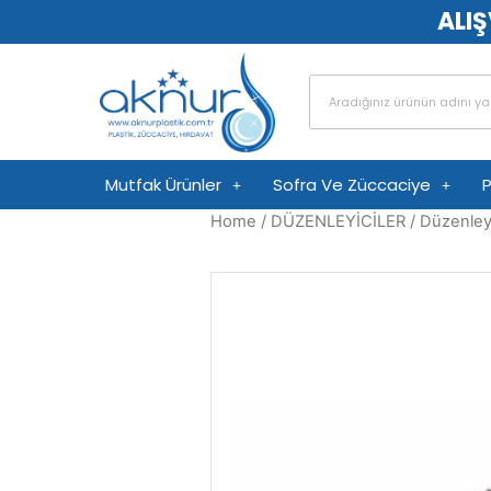
ALIŞ
Mutfak Ürünler
Sofra Ve Züccaciye
P
Home
/
DÜZENLEYİCİLER
/
Düzenley