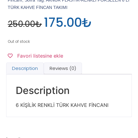
Fincanı
,
Sofra
Tag:
AKNUR PLASTİK-RENKLİ PORSELEN 6 LI
TÜRK KAHVE FİNCAN TAKIMI
175.00
₺
250.00
₺
Out of stock
Favori listesine ekle
Description
Reviews (0)
Description
6 KİŞİLİK RENKLİ TÜRK KAHVE FİNCANI