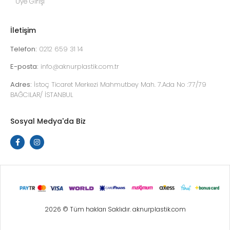
Üye Girişi
İletişim
Telefon:
0212 659 31 14
E-posta:
info@aknurplastik.com.tr
Adres:
İstoç Ticaret Merkezi Mahmutbey Mah. 7.Ada No :77/79
BAĞCILAR/ İSTANBUL
Sosyal Medya'da Biz
2026 © Tüm hakları Saklıdır. aknurplastik.com